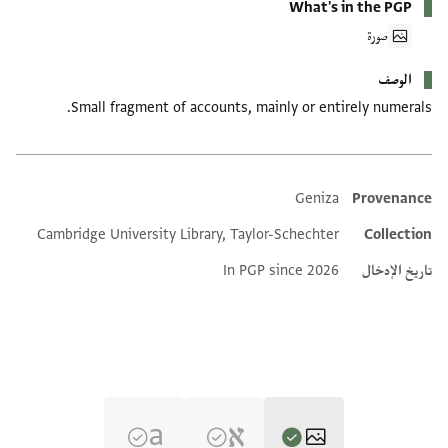
What's in the PGP
صورة
الوصف
Small fragment of accounts, mainly or entirely numerals.
Geniza
Provenance
Additional metadata
Cambridge University Library, Taylor-Schechter
Collection
تاريخ الإدخال
In PGP since 2026