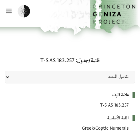
لصفحة الرئيسية
خطي إلى المحتوى الرئيسي
تفعيل الوضع المظلم
فتح 
قائمة/جدول: T-S AS 183.257
قائمة/جدول
T-S AS 183.257
بيانات التعريف
علامة الرف
T-S AS 183.257
اللغة الأساسية
Greek/Coptic Numerals