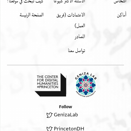
اشخاص
الأسئلة الأكثر شيوعًا
كيف تبحث في موقعنا؟
أَماكِن
الاعتمادات (فريق
الصفحة الرئيسة
العمل)
المصادر
تواصل معنا
Follow
GenizaLab
PrincetonDH