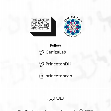
Follow
GenizaLab
PrincetonDH
princetoncdh
إمكانية الوصول