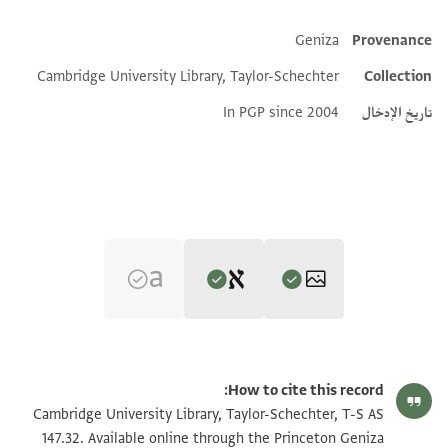
Geniza
Provenance
Additional metadata
Cambridge University Library, Taylor-Schechter
Collection
تاريخ الإدخال
In PGP since 2004
Editor: Goitein, S. D.
T-S AS 147.32 1r
تكبير و تدوير
S. D. Goitein's unpublished edition (1950–85).
How to cite this record:
אלמולא ר שמחה שמ צו ידפע
T-S AS 147.32 1v
Cambridge University Library, Taylor-Schechter, T-S AS
לחאמלהא אלפרג בעד אלשדה
147.32. Available online through the Princeton Geniza