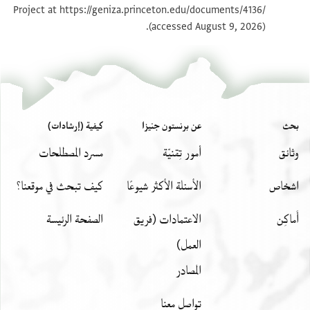
סרעה סרעה לאנני מסת[עגל
https://geniza.princeton.edu/documents/4136/
Project at
بيان أذونات الصورة
(accessed August 9, 2026).
عرض :
T-S AS 147.32
بحث
عن برنستون جنيزا
كيفية (إرشادات)
وثائق
أمور تِقنيّة
مسرد المصطلحات
اشخاص
الأسئلة الأكثر شيوعًا
كيف تبحث في موقعنا؟
أَماكِن
الاعتمادات (فريق
الصفحة الرئيسة
العمل)
المصادر
تواصل معنا