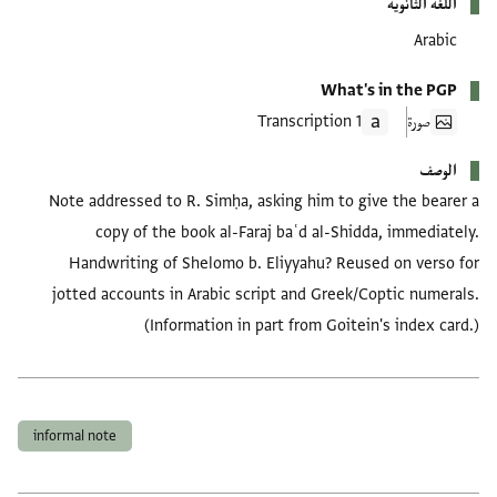
اللغة الثانوية
Arabic
What's in the PGP
صورة
1 Transcription
الوصف
Note addressed to R. Simḥa, asking him to give the bearer a
copy of the book al-Faraj baʿd al-Shidda, immediately.
Handwriting of Shelomo b. Eliyyahu? Reused on verso for
jotted accounts in Arabic script and Greek/Coptic numerals.
(Information in part from Goitein's index card.)
العلامات
informal note