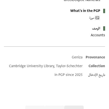
What's in the PGP
صورة
الوصف
Accounts
Geniza
Provenance
Additional metadata
Cambridge University Library, Taylor-Schechter
Collection
تاريخ الإدخال
In PGP since 2025