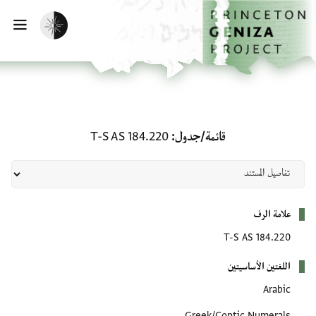
لصفحة الرئيسية
خطي إلى المحتوى الرئيسي
تفعيل الوضع المظلم
فتح 
قائمة/جدول: T-S AS 184.220
قائمة/جدول
T-S AS 184.220
بيانات التعريف
علامة الرف
T-S AS 184.220
اللغتين الأساسيتين
Arabic
Greek/Coptic Numerals