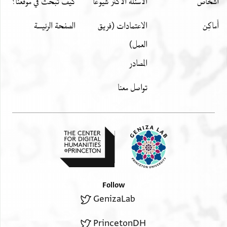
اشخاص
الأسئلة الأكثر شيوعًا
كيف تبحث في موقعنا؟
أَماكِن
الاعتمادات (فريق
الصفحة الرئيسة
العمل)
المصادر
تواصل معنا
Follow
GenizaLab
PrincetonDH