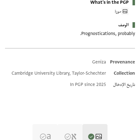
What's in the PGP
صورة
الوصف
Prognostications, probably.
Geniza
Provenance
Additional metadata
Cambridge University Library, Taylor-Schechter
Collection
تاريخ الإدخال
In PGP since 2025