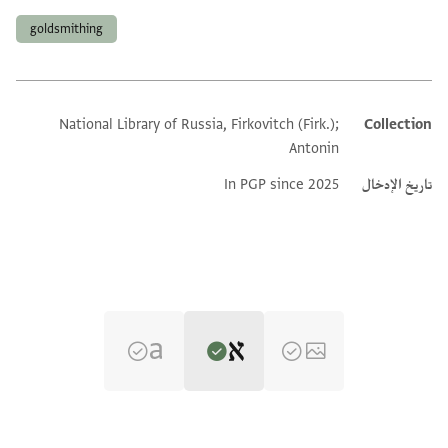
goldsmithing
National Library of Russia, Firkovitch (Firk.);
Collection
Additional metadata
Antonin
تاريخ الإدخال
In PGP since 2025
Editor: Dudley, Matthew
Yevr.-Arab. I 328 verso