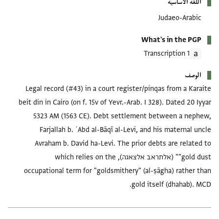
اللغة الأساسية
Judaeo-Arabic
What's in the PGP
1 Transcription
الوصف
Legal record (#43) in a court register/pinqas from a Karaite
beit din in Cairo (on f. 15v of Yevr.-Arab. I 328). Dated 20 Iyyar
5323 AM (1563 CE). Debt settlement between a nephew,
Farjallah b. ʿAbd al-Bāqī al-Levi, and his maternal uncle
Avraham b. David ha-Levi. The prior debts are related to
"gold dust" (אלתראב אלצאגה), which relies on the
occupational term for "goldsmithery" (al-ṣāgha) rather than
gold itself (dhahab). MCD.
العلامات