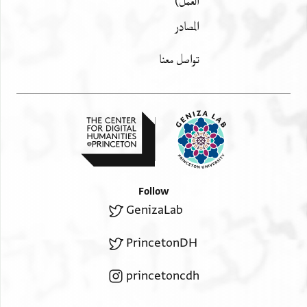
العمل)
אלמד׳ אע׳
المصادر
עלי אנה יכון חואליך כאלה אברהם הלוי אלמד׳ אע׳
ומסאעדה פי כל
تواصل معنا
יחתאג אליה פי סבב אלתראב אלצאגה וג'ירה כמא כאן
ענדה קבל תארי׳
ואנה ינצ'ר לה ביראת הש׳ תם אשהד עליה פרגא׳ הלוי
אלמד׳ אע׳ בשבו׳
גמורה בש׳ ית׳ אן בטל וכרג מן ענד כאלה אברהם הלוי
אלמד׳ אע׳
או אן אסתגנא ענה אברהם ואכרגה מן ענדה [[ואת]] אן
Follow
כאן יתסבב
GenizaLab
פי גיר אלתראב יקים בהם פרגא׳ אללוי אלמד׳ אע׳ לכאלה
אברהם הלוי
PrincetonDH
אלמד׳ אע׳ כל שהר אן ימצ'י מן וקת אן יכרג מן ענדה סתה
ועשרין
princetoncdh
נצף אלי אן יופי הדה אלקדר אלמד׳ אע׳ ואן אראד אנה