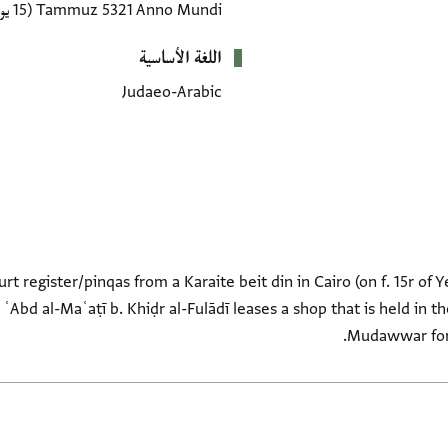
Tammuz 5321 Anno Mundi
(15 يونيو 1561–13 يوليو 1561 CE)
اللغة الأساسية
Judaeo-Arabic
urt register/pinqas from a Karaite beit din in Cairo (on f. 15r of
 ʿAbd al-Maʿaṭī b. Khiḍr al-Fulādī leases a shop that is held in
Mudawwar for 