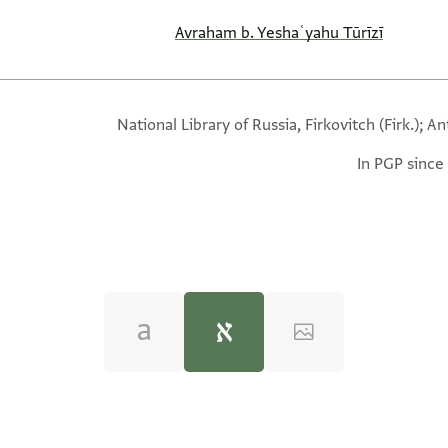
Avraham b. Yeshaʿyahu Tūrīzī
National Library of Russia, Firkovitch (Firk.); A
In PGP since