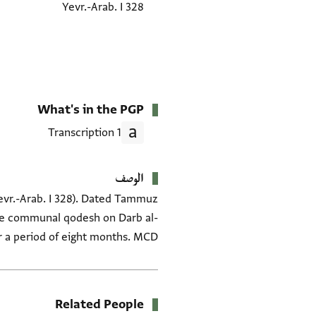
Yevr.-Arab. I 328
What's in the PGP
1 Transcription
الوصف
 Yevr.-Arab. I 328). Dated Tammuz
 the communal qodesh on Darb al-
a period of eight months. MCD.
Related People