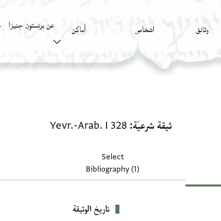
عن برنستون جنيزا
وثائق
اشخاص
أَماكِن
ك
ثيقة شرعيّة: Yevr.-Arab. I 328
ثيقة شرعيّة
Yevr.-Arab. I 328
Select
Bibliography (1)
تاريخ الوثيقة