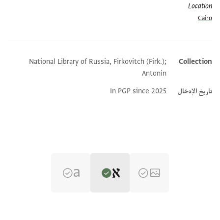
Location
Cairo
National Library of Russia, Firkovitch (Firk.);
Collection
Additional metadata
Antonin
تاريخ الإدخال
In PGP since 2025
Editor: Dudley, Matthew
Yevr.-Arab. I 328 recto