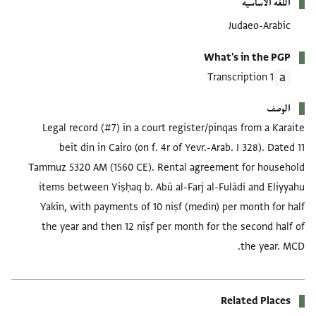
اللغة الأساسية
Judaeo-Arabic
What's in the PGP
1 Transcription
الوصف
Legal record (#7) in a court register/pinqas from a Karaite
beit din in Cairo (on f. 4r of Yevr.-Arab. I 328). Dated 11
Tammuz 5320 AM (1560 CE). Rental agreement for household
items between Yiṣḥaq b. Abū al-Farj al-Fulādī and Eliyyahu
Yakīn, with payments of 10 niṣf (medin) per month for half
the year and then 12 niṣf per month for the second half of
the year. MCD.
Related Places