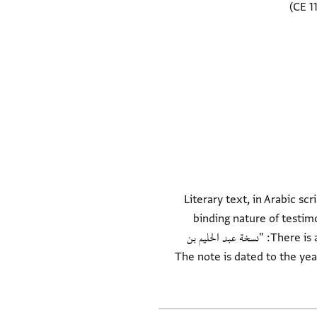
Literary text, in Arabic sc
binding nature of testimo
There is also a note to the top corner of the first fragment, perhaps a tamlīk (ownership) note that reads: "نسخة عبد الحليم بن
The note is dated to the year 548 H. T