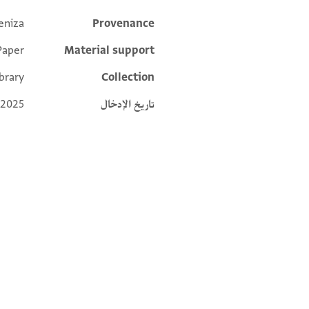
eniza
Provenance
Additional metadata
Paper
Material support
brary
Collection
تاريخ الإدخال
 2025