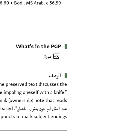
56.60
+
Bodl. MS Arab. c 56.59
What's in the PGP
صورة
الوصف
 The preserved text discusses the
 impaling oneself with a knife."
عبد العقل
puncts to mark subject endings.