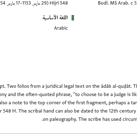
Bodl. MS Arab. c 
548 Hijrī
(29 مارس 1153–17 مارس 1154 CE)
اللغة الأساسية
Arabic
ript. Two folios from a juridical legal text on the ādāb al-quḍāt.
ny and the often-quoted phrase, "to choose to be a judge is like
 ابو لنون يعقوب الحنبلي". he scribal hand can also be dated to the 12th century based
on paleography. The scribe has used circum