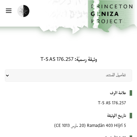
لصفحة الرئيسية
خطي إلى المحتوى الرئيسي
تفعيل الوضع المظلم
فتح 
وثيقة رسميّة: T-S AS 176.257
وثيقة رسميّة
T-S AS 176.257
بيانات التعريف
علامة الرف
T-S AS 176.257
تاريخ الوثيقة
5 Ramaḍān 403 Hijrī
(20 مارس 1013 CE)