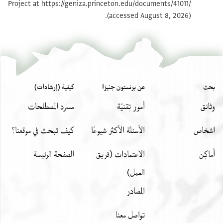
Project at
https://geniza.princeton.edu/documents/41011/
بيان أذونات الصورة
(accessed August 8, 2026).
بحث
عن برنستون جنيزا
كيفية (إرشادات)
وثائق
أمور تِقنيّة
مسرد المصطلحات
اشخاص
الأسئلة الأكثر شيوعًا
كيف تبحث في موقعنا؟
أَماكِن
الاعتمادات (فريق
الصفحة الرئيسة
العمل)
المصادر
تواصل معنا