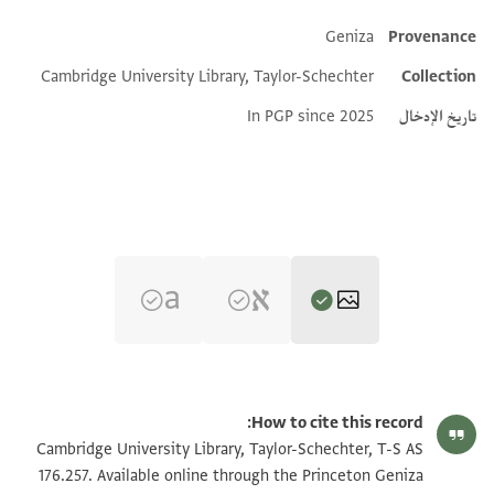
Geniza
Provenance
Additional metadata
Cambridge University Library, Taylor-Schechter
Collection
تاريخ الإدخال
In PGP since 2025
T-S AS 176.257 1r
تكبير و تدوير
How to cite this record:
T-S AS 176.257 1v
تكبير و تدوير
Cambridge University Library, Taylor-Schechter, T-S AS
176.257. Available online through the Princeton Geniza