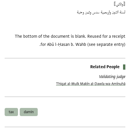
The bottom of the document is blank. Reused for a receipt
for Abū l-Ḥasan b. Wahb (see separate entry).
Related People
Validating judge
Thiqat al-Mulk Makīn al-Dawla wa-Amīnuhā
العلامات
tax
damin