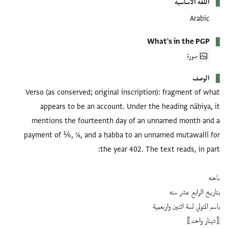
اللغة الأساسية
Arabic
What's in the PGP
صورة
الوصف
Verso (as conserved; original inscription): fragment of what
appears to be an account. Under the heading nāḥiya, it
mentions the fourteenth day of an unnamed month and a
payment of ⅙, ⅛, and a ḥabba to an unnamed mutawallī for