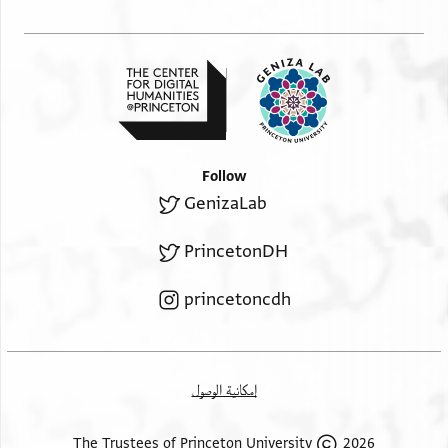
Follow
GenizaLab
PrincetonDH
princetoncdh
إمكانية الوصول
2026 The Trustees of Princeton University