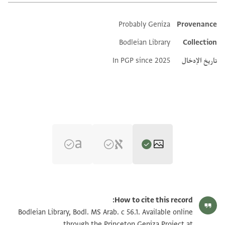
Probably Geniza
Provenance
Additional metadata
Bodleian Library
Collection
تاريخ الإدخال
In PGP since 2025
Bodl. MS Arab. c 56.1 fol. 1b
تكبير و تدوير
How to cite this record:
Bodl. MS Arab. c 56.1 fol. 1a
تكبير و تدوير
Bodleian Library, Bodl. MS Arab. c 56.1. Available online
through the Princeton Geniza Project at