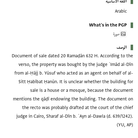
اللغة الأساسية
Arabic
What's in the PGP
صورة
الوصف
Document of sale dated 20 Ramaḍān 632 H. According to the
verso, the property was bought by the judge ʿImād al-Dīn
from al-Ḥājj b. Yūsuf who acted as an agent on behalf of al-
Sitt Ḥabībat Ḥanūn. It is unclear whether the building for
sale is a house or a mosque, because the document
mentions the qāḍī endowing the building. The document on
the recto was probably drafted at the court of the chief
judge in Cairo, Sharaf al-Dīn b. ʿAyn al-Dawla (d. 639/1242).
(YU, AP)