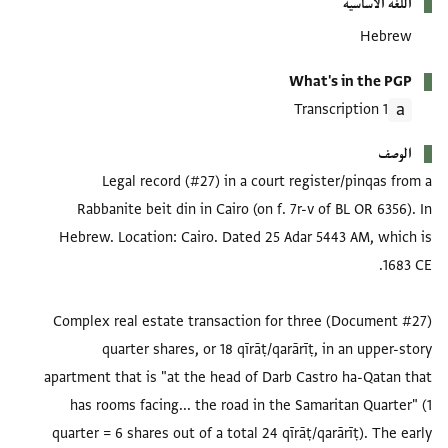
اللغة الأساسية
Hebrew
What's in the PGP
1 Transcription
الوصف
Legal record (#27) in a court register/pinqas from a
Rabbanite beit din in Cairo (on f. 7r-v of BL OR 6356). In
Hebrew. Location: Cairo. Dated 25 Adar 5443 AM, which is
(Document #27) Complex real estate transaction for three
quarter shares, or 18 qīrāṭ/qarārīṭ, in an upper-story
apartment that is "at the head of Darb Castro ha-Qatan that
has rooms facing... the road in the Samaritan Quarter" (1
quarter = 6 shares out of a total 24 qīrāṭ/qarārīṭ). The early