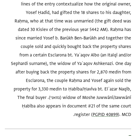
lines of the entry contextualize how the original owner,
Yosef Ḥadīd, had gifted the 18 shares to his daughter,
Raḥma, who at that time was unmarried (the gift deed was
dated 30 Kislev of the previous year 5442 AM). Raḥma has
since married Yosef b. Barūkh Ben-Barūkh and together the
couple sold and quickly bought back the property shares
from a certain Esclarona bt. Yaʿaqov Albo (an Italqī and/or
Sephardi surname), the widow of Yaʿaqov Ashkenazi. One day
after buying back the property shares for 2,870 medin from
Esclarona, the couple Raḥma and Yosef again sold the
property for 3,330 medin to Ḥabība/Ḥavīva bt. Elʿazar Naqīb,
widow of Moshe Juwwānī/Jawwānī (גוואני). The final buyer
Ḥabība also appears in document #21 of the same court
register (
PGPID 40899
). MCD.