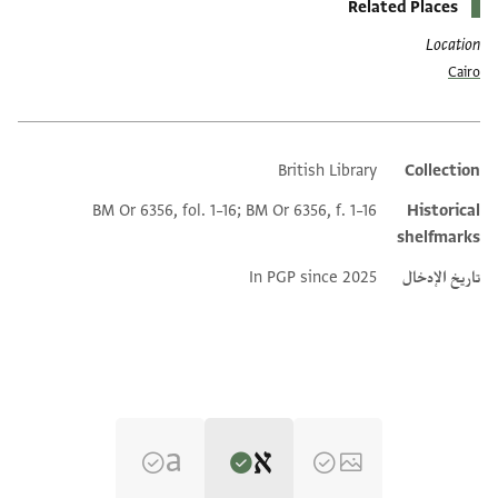
Related Places
Location
Cairo
British Library
Collection
Additional metadata
BM Or 6356, fol. 1–16; BM Or 6356, f. 1–16
Historical
shelfmarks
تاريخ الإدخال
In PGP since 2025