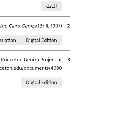
Relation to document
المناقشة
(Brill, 1997).
الاقتباس المرجعي
the Cairo Geniza
Relation to document
nslation
Digital Edition
الاقتباس المرجعي
e Princeton Geniza Project at
inceton.edu/documents/4090/
Relation to document
Digital Edition