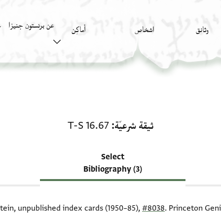
عن برنستون جنيزا
وثائق
اشخاص
أَماكِن
ك
منحة في ثيقة شرعيّة: T-S 16.67
ثيقة شرعيّة
T-S 16.67
Select
Bibliography (3)
itein, unpublished index cards (1950–85),
#8038
. Princeton Geni