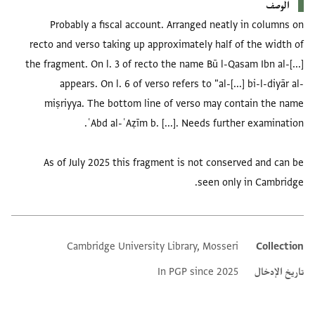
الوصف
Probably a fiscal account. Arranged neatly in columns on
recto and verso taking up approximately half of the width of
the fragment. On l. 3 of recto the name Bū l-Qasam Ibn al-[...]
appears. On l. 6 of verso refers to "al-[...] bi-l-diyār al-
miṣriyya. The bottom line of verso may contain the name
As of July 2025 this fragment is not conserved and can be
seen only in Cambridge.
Cambridge University Library, Mosseri
Collection
Additional metadata
تاريخ الإدخال
In PGP since 2025