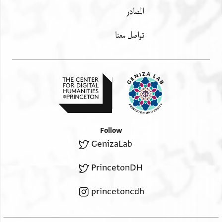
المصادر
تواصل معنا
Follow
GenizaLab
PrincetonDH
princetoncdh