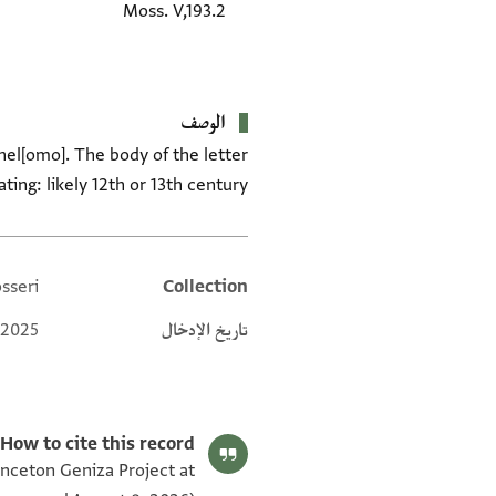
Moss. V,193.2
الوصف
hel[omo]. The body of the letter
ating: likely 12th or 13th century.
sseri
Collection
Additional metadata
تاريخ الإدخال
 2025
How to cite this record:
inceton Geniza Project at