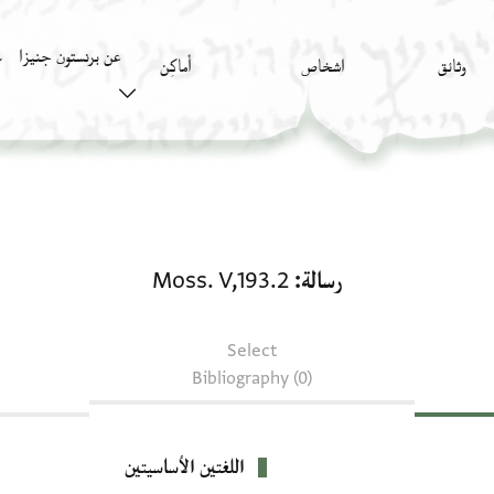
عن برنستون جنيزا
وثائق
اشخاص
أَماكِن
ك
رسالة: Moss. V,193.2
رسالة
Moss. V,193.2
Select
Bibliography (0)
اللغتين الأساسيتين