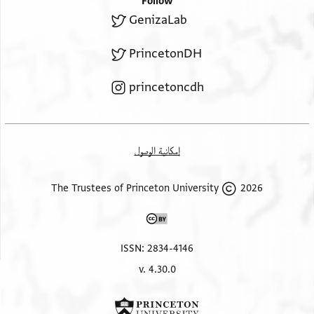
Follow
GenizaLab
PrincetonDH
princetoncdh
إمكانية الوصول
2026 The Trustees of Princeton University
ISSN: 2834-4146
v. 4.30.0