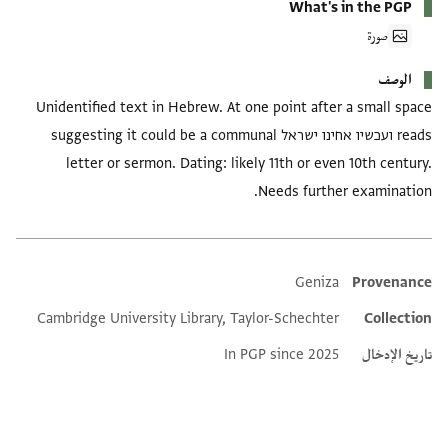
What's in the PGP
صورة
الوصف
Unidentified text in Hebrew. At one point after a small space
reads ועכשיו אחינו ישראל suggesting it could be a communal
letter or sermon. Dating: likely 11th or even 10th century.
Needs further examination.
Geniza
Provenance
Additional metadata
Cambridge University Library, Taylor-Schechter
Collection
تاريخ الإدخال
In PGP since 2025