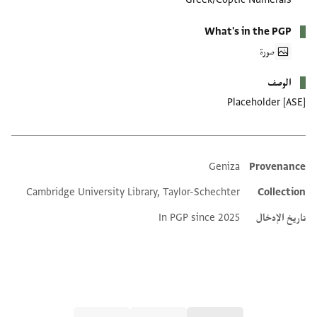
What's in the PGP
صورة
الوصف
Placeholder [ASE]
Geniza
Provenance
Additional metadata
Cambridge University Library, Taylor-Schechter
Collection
تاريخ الإدخال
In PGP since 2025