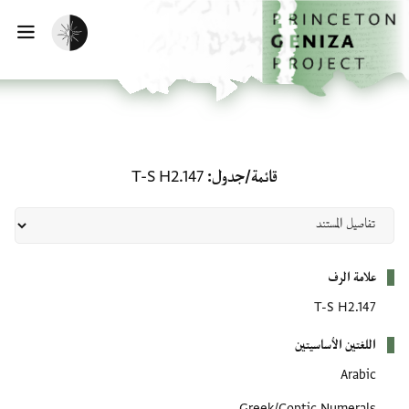
لصفحة الرئيسية
خطي إلى المحتوى الرئيسي
تفعيل الوضع المظلم
فتح 
قائمة/جدول: T-S H2.147
قائمة/جدول
T-S H2.147
بيانات التعريف
علامة الرف
T-S H2.147
اللغتين الأساسيتين
Arabic
Greek/Coptic Numerals