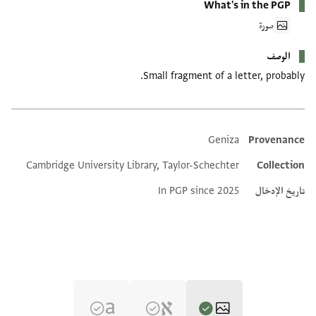
What's in the PGP
صورة
الوصف
Small fragment of a letter, probably.
Geniza
Provenance
Additional metadata
Cambridge University Library, Taylor-Schechter
Collection
تاريخ الإدخال
In PGP since 2025