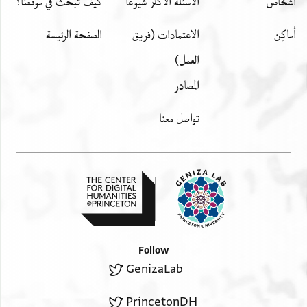
اشخاص
الأسئلة الأكثر شيوعًا
كيف تبحث في موقعنا؟
أَماكِن
الاعتمادات (فريق
الصفحة الرئيسة
العمل)
المصادر
تواصل معنا
Follow
GenizaLab
PrincetonDH