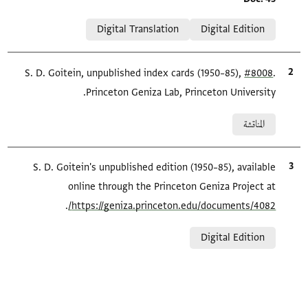
Relation to document
Digital Translation
Digital Edition
.
#8008
الاقتباس المرجعي
S. D. Goitein, unpublished index cards (1950–85),
Princeton Geniza Lab, Princeton University.
Relation to document
المناقشة
الاقتباس المرجعي
S. D. Goitein's unpublished edition (1950–85), available
online through the Princeton Geniza Project at
.
https://geniza.princeton.edu/documents/4082/
Relation to document
Digital Edition