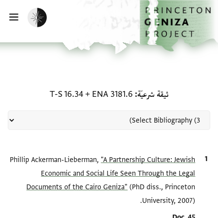
لصفحة الرئيسية
خطي إلى المحتوى الرئيسي
تفعيل الوضع المظلم
فتح 
منحة في ثيقة شرعيّة: ENA 3181.6 + T-S 16.34
ثيقة شرعيّة
ENA 3181.6
+
T-S 16.34
الاقتباس المرجعي
"A Partnership Culture: Jewish
Phillip Ackerman-Lieberman,
Economic and Social Life Seen Through the Legal
Documents of the Cairo Geniza"
(PhD diss., Princeton
University, 2007).
Location in source
Doc. 45