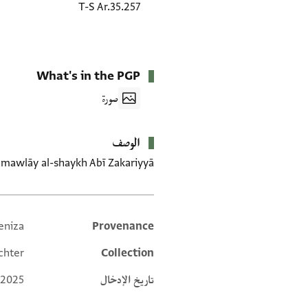
T-S Ar.35.257
What's in the PGP
صورة
الوصف
mawlāy al-shaykh Abī Zakariyyā."
eniza
Provenance
Additional metadata
chter
Collection
تاريخ الإدخال
 2025