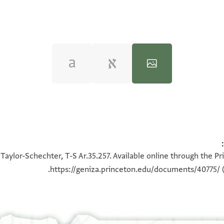
100%
100%
Taylor-Schechter, T-S Ar.35.257. Available online through the P
https://geniza.princeton.edu/documents/40775/
(