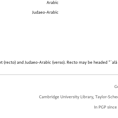
Arabic
Judaeo-Arabic
pt (recto) and Judaeo-Arabic (verso). Recto may be headed "ʿalā 
G
Cambridge University Library, Taylor-Sche
In PGP since