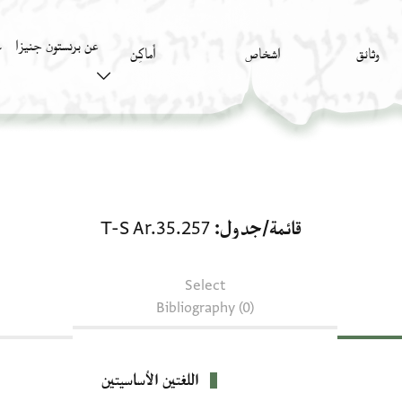
عن برنستون جنيزا
وثائق
اشخاص
أَماكِن
ك
قائمة/جدول: T-S Ar.35.257
قائمة/جدول
T-S Ar.35.257
Select
Bibliography (0)
اللغتين الأساسيتين