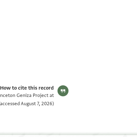
T-S Ar.35.257 1v
T-S Ar.35.257 1r
بيان أذونات الصورة
How to cite this record:
rinceton Geniza Project at
accessed August 7, 2026).