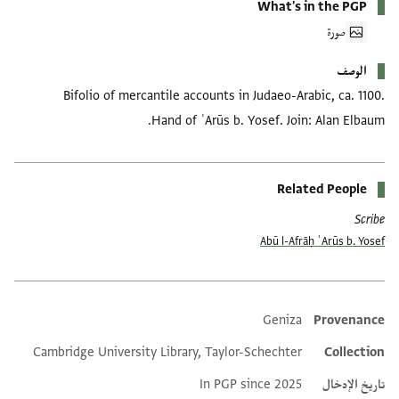
What's in the PGP
صورة
الوصف
Bifolio of mercantile accounts in Judaeo-Arabic, ca. 1100.
Hand of ʿArūs b. Yosef. Join: Alan Elbaum.
Related People
Scribe
Abū l-Afrāḥ ʿArūs b. Yosef
Geniza
Provenance
Additional metadata
Cambridge University Library, Taylor-Schechter
Collection
تاريخ الإدخال
In PGP since 2025