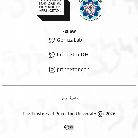
Follow
GenizaLab
PrincetonDH
princetoncdh
إمكانية الوصول
2026 The Trustees of Princeton University