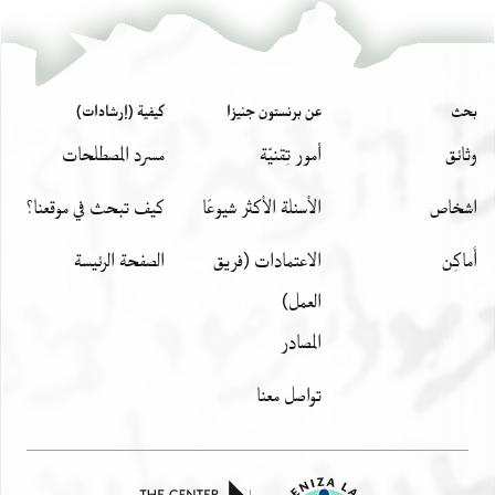
بحث
عن برنستون جنيزا
كيفية (إرشادات)
وثائق
أمور تِقنيّة
مسرد المصطلحات
اشخاص
الأسئلة الأكثر شيوعًا
كيف تبحث في موقعنا؟
أَماكِن
الاعتمادات (فريق
الصفحة الرئيسة
العمل)
المصادر
تواصل معنا