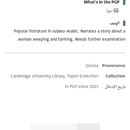
What's in the PGP
صورة
الوصف
Popular literature in Judaeo-Arabic. Narrates a story about a
woman weeping and fainting. Needs further examination.
Geniza
Provenance
Additional metadata
Cambridge University Library, Taylor-Schechter
Collection
تاريخ الإدخال
In PGP since 2025