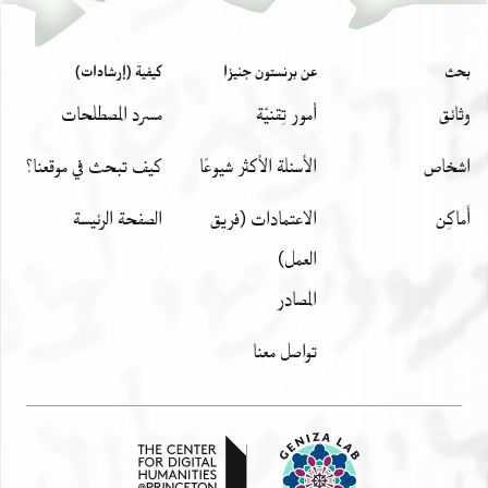
بحث
عن برنستون جنيزا
كيفية (إرشادات)
وثائق
أمور تِقنيّة
مسرد المصطلحات
اشخاص
الأسئلة الأكثر شيوعًا
كيف تبحث في موقعنا؟
أَماكِن
الاعتمادات (فريق
الصفحة الرئيسة
العمل)
المصادر
تواصل معنا