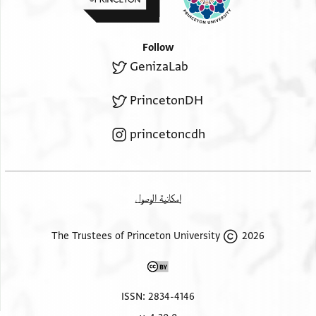
Follow
GenizaLab
PrincetonDH
princetoncdh
إمكانية الوصول
2026 The Trustees of Princeton University
ISSN: 2834-4146