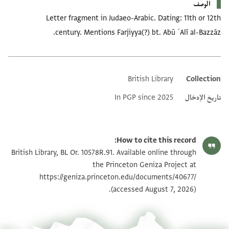
الوصف
Letter fragment in Judaeo-Arabic. Dating: 11th or 12th
century. Mentions Farjiyya(?) bt. Abū ʿAlī al-Bazzāz.
British Library
Collection
Additional metadata
تاريخ الإدخال
In PGP since 2025
How to cite this record:
British Library, BL Or. 10578R.91. Available online through
the Princeton Geniza Project at
https://geniza.princeton.edu/documents/40677/
(accessed August 7, 2026).