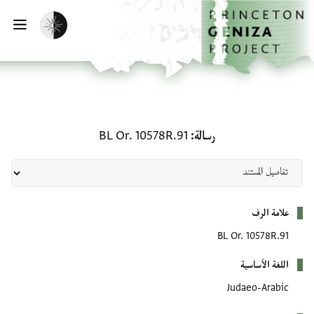
الصفحة الرئيسية
تخطي إلى المحتوى الرئيسي
تفعيل الوضع المظلم
فتح
رسالة: BL Or. 10578R.91
رسالة
BL Or. 10578R.91
بيانات التعريف
علامة الرف
BL Or. 10578R.91
اللغة الأساسية
Judaeo-Arabic