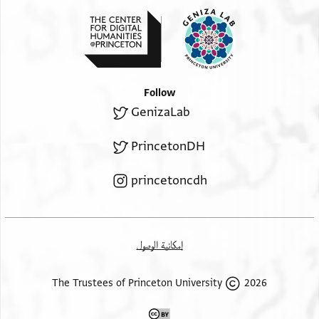
Follow
GenizaLab
PrincetonDH
princetoncdh
إمكانية الوصول
2026 The Trustees of Princeton University