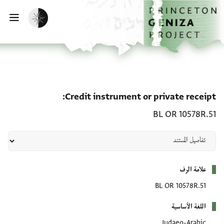
الصفحة الرئيسية
تخطي إلى المحتوى الرئيسي
تفعيل الوضع المظلم
فتح
 receipt: BL OR 10578R.51
Credit instrument or private receipt
BL OR 10578R.51
بيانات التعريف
علامة الرف
BL OR 10578R.51
اللغة الأساسية
Judaeo-Arabic