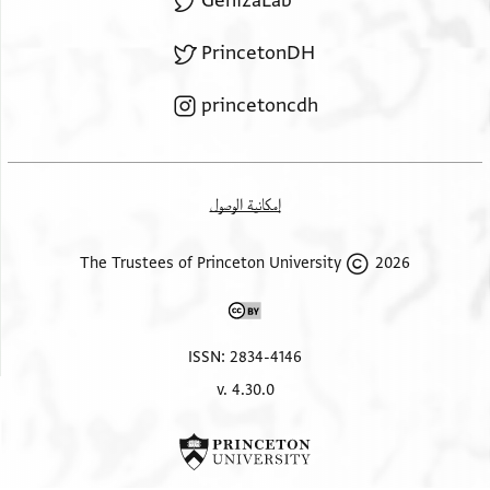
GenizaLab
PrincetonDH
princetoncdh
إمكانية الوصول
2026 The Trustees of Princeton University
ISSN: 2834-4146
v. 4.30.0