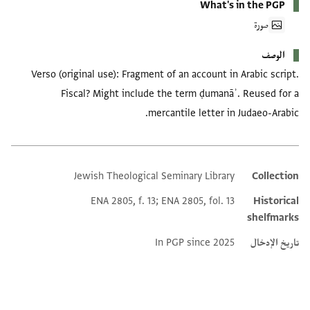
What's in the PGP
صورة
الوصف
Verso (original use): Fragment of an account in Arabic script.
Fiscal? Might include the term ḍumanāʾ. Reused for a
mercantile letter in Judaeo-Arabic.
Jewish Theological Seminary Library
Collection
Additional metadata
ENA 2805, f. 13; ENA 2805, fol. 13
Historical
shelfmarks
تاريخ الإدخال
In PGP since 2025