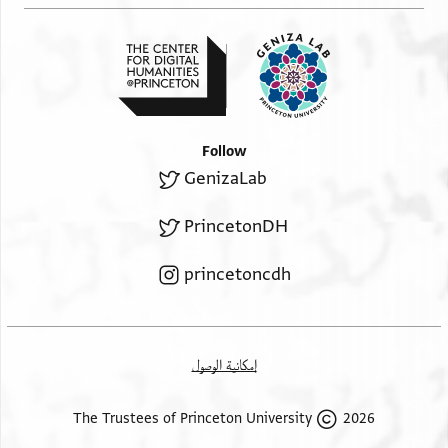
Follow
GenizaLab
PrincetonDH
princetoncdh
إمكانية الوصول
2026 The Trustees of Princeton University