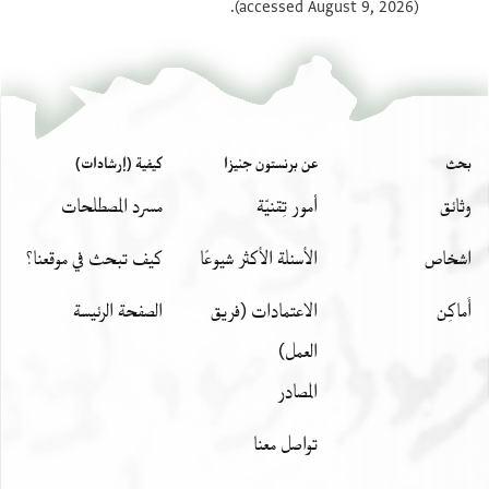
(accessed August 9, 2026).
بحث
عن برنستون جنيزا
كيفية (إرشادات)
وثائق
أمور تِقنيّة
مسرد المصطلحات
اشخاص
الأسئلة الأكثر شيوعًا
كيف تبحث في موقعنا؟
أَماكِن
الاعتمادات (فريق
الصفحة الرئيسة
العمل)
المصادر
تواصل معنا