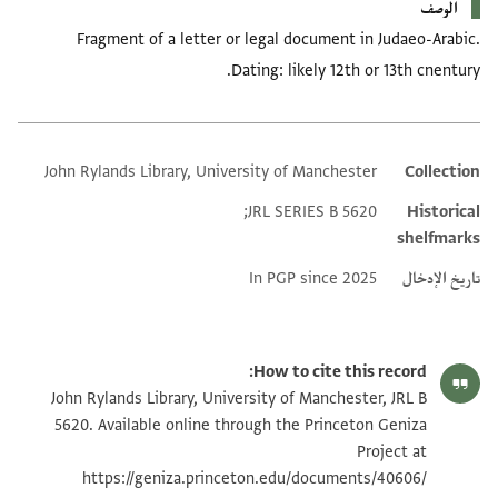
الوصف
Fragment of a letter or legal document in Judaeo-Arabic.
Dating: likely 12th or 13th cnentury.
John Rylands Library, University of Manchester
Collection
Additional metadata
JRL SERIES B 5620;
Historical
shelfmarks
تاريخ الإدخال
In PGP since 2025
How to cite this record:
John Rylands Library, University of Manchester, JRL B
5620. Available online through the Princeton Geniza
Project at
https://geniza.princeton.edu/documents/40606/