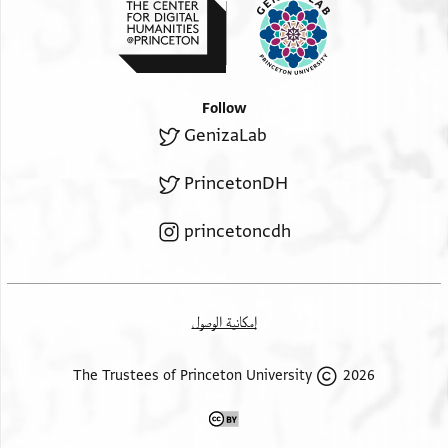
Follow
GenizaLab
PrincetonDH
princetoncdh
إمكانية الوصول
2026 The Trustees of Princeton University