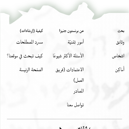
بحث
عن برنستون جنيزا
كيفية (إرشادات)
وثائق
أمور تِقنيّة
مسرد المصطلحات
اشخاص
الأسئلة الأكثر شيوعًا
كيف تبحث في موقعنا؟
أَماكِن
الاعتمادات (فريق
الصفحة الرئيسة
العمل)
المصادر
تواصل معنا