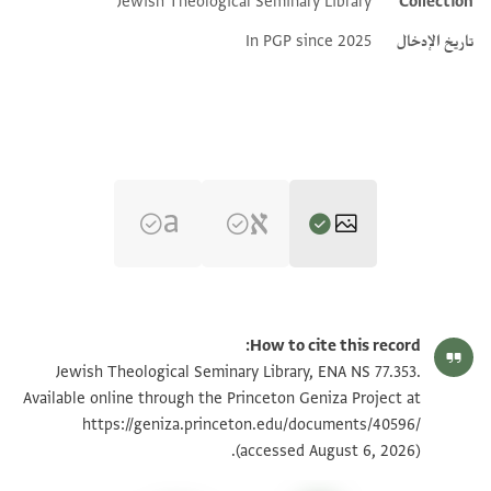
Jewish Theological Seminary Library
Collection
Additional metadata
تاريخ الإدخال
In PGP since 2025
ENA NS 77.353 1
تكبير و تدوير
How to cite this record:
ENA NS 77.353 2
تكبير و تدوير
Jewish Theological Seminary Library, ENA NS 77.353.
Available online through the Princeton Geniza Project at
https://geniza.princeton.edu/documents/40596/
بيان أذونات الصورة
(accessed August 6, 2026).