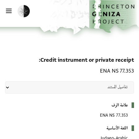
لصفحة الرئيسية
خطي إلى المحتوى الرئيسي
تفعيل الوضع المظلم
فتح 
te receipt: ENA NS 77.353
Credit instrument or private receipt
ENA NS 77.353
بيانات التعريف
علامة الرف
ENA NS 77.353
اللغة الأساسية
Judaeo-Arabic