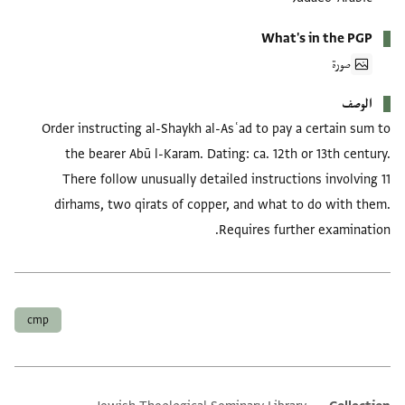
What's in the PGP
صورة
الوصف
Order instructing al-Shaykh al-Asʿad to pay a certain sum to
the bearer Abū l-Karam. Dating: ca. 12th or 13th century.
There follow unusually detailed instructions involving 11
dirhams, two qirats of copper, and what to do with them.
Requires further examination.
العلامات
cmp