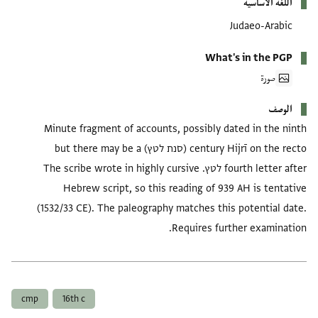
اللغة الأساسية
Judaeo-Arabic
What's in the PGP
صورة
الوصف
Minute fragment of accounts, possibly dated in the ninth
century Hijrī on the recto (סנת לטץ) but there may be a
fourth letter after לטץ. The scribe wrote in highly cursive
Hebrew script, so this reading of 939 AH is tentative
(1532/33 CE). The paleography matches this potential date.
Requires further examination.
العلامات
cmp
16th c