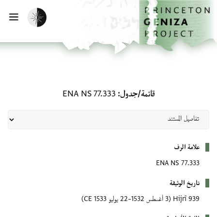
لصفحة الرئيسية
خطي إلى المحتوى الرئيسي
تفعيل الوضع المظلم
فتح 
قائمة/جدول: ENA NS 77.333
قائمة/جدول
ENA NS 77.333
بيانات التعريف
علامة الرف
ENA NS 77.333
تاريخ الوثيقة
939 Hijrī
(3 أغسطس 1532–22 يوليو 1533 CE)