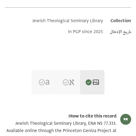
Jewish Theological Seminary Library
Collection
Additional metadata
تاريخ الإدخال
In PGP since 2025
ENA NS 77.333 1
تكبير و تدوير
How to cite this record:
ENA NS 77.333 2
تكبير و تدوير
Jewish Theological Seminary Library, ENA NS 77.333.
Available online through the Princeton Geniza Project at