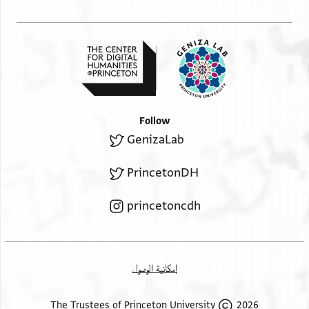
Follow
GenizaLab
PrincetonDH
princetoncdh
إمكانية الوصول
2026 The Trustees of Princeton University