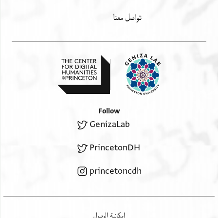
تواصل معنا
Follow
GenizaLab
PrincetonDH
princetoncdh
إمكانية الوصول