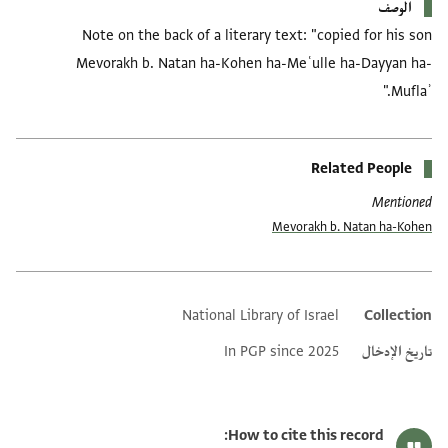
الوصف
Note on the back of a literary text: "copied for his son
Mevorakh b. Natan ha-Kohen ha-Meʿulle ha-Dayyan ha-
Muflaʾ."
Related People
Mentioned
Mevorakh b. Natan ha-Kohen
National Library of Israel
Collection
Additional metadata
تاريخ الإدخال
In PGP since 2025
How to cite this record: