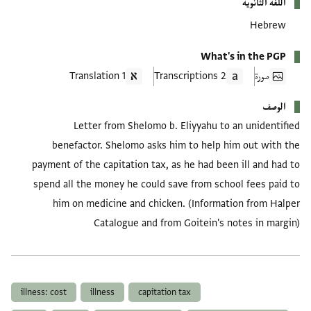
اللغة الثانوية
Hebrew
What's in the PGP
صورة
2 Transcriptions
1 Translation
الوصف
Letter from Shelomo b. Eliyyahu to an unidentified
benefactor. Shelomo asks him to help him out with the
payment of the capitation tax, as he had been ill and had to
spend all the money he could save from school fees paid to
him on medicine and chicken. (Information from Halper
Catalogue and from Goitein's notes in margin)
العلامات
illness: cost
illness
capitation tax