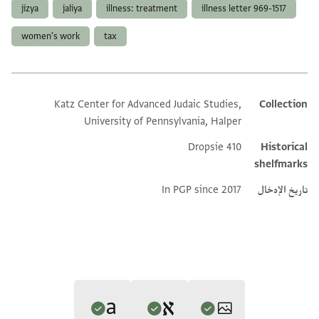
jizya
jaliya
illness: treatment
illness letter 969-1517
women's work
tax
Katz Center for Advanced Judaic Studies,
Collection
Additional metadata
University of Pennsylvania, Halper
Dropsie 410
Historical
shelfmarks
تاريخ الإدخال
In PGP since 2017