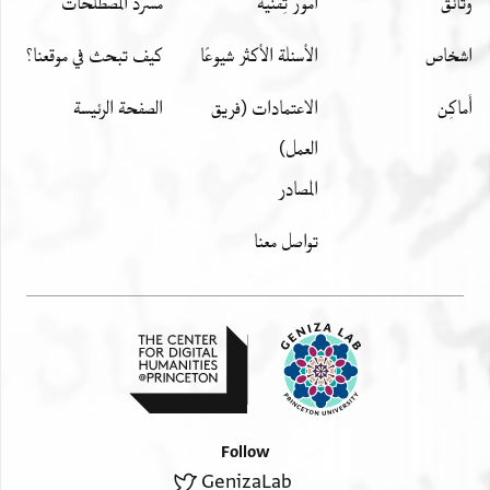
وثائق
أمور تِقنيّة
مسرد المصطلحات
اشخاص
الأسئلة الأكثر شيوعًا
كيف تبحث في موقعنا؟
أَماكِن
الاعتمادات (فريق
الصفحة الرئيسة
العمل)
المصادر
تواصل معنا
Follow
GenizaLab