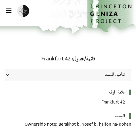
الصفحة الرئيسية
تخطي إلى المحتوى الرئيسي
تفعيل الوضع المظلم
فتح
قائمة/جدول: Frankfurt 42
قائمة/جدول
Frankfurt 42
بيانات التعريف
علامة الرف
Frankfurt 42
الوصف
Ownership note: Berakhot b. Yosef b. ḥalfon ha-Kohen.