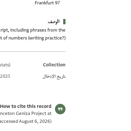
Frankfurt 97
الوصف
cript, including phrases from the
st of numbers (writing practice?).
tats)
Collection
Additional metadata
تاريخ الإدخال
 2025
How to cite this record:
rinceton Geniza Project at
accessed August 6, 2026).