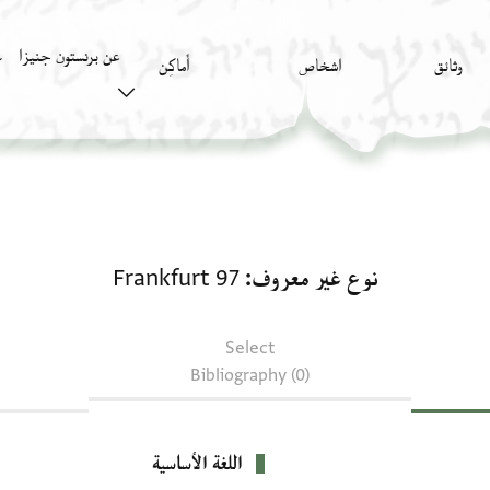
عن برنستون جنيزا
وثائق
اشخاص
أَماكِن
ك
نوع غير معروف: Frankfurt 97
نوع غير معروف
Frankfurt 97
Select
Bibliography (0)
اللغة الأساسية