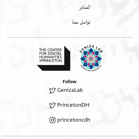
المصادر
تواصل معنا
Follow
GenizaLab
PrincetonDH
princetoncdh