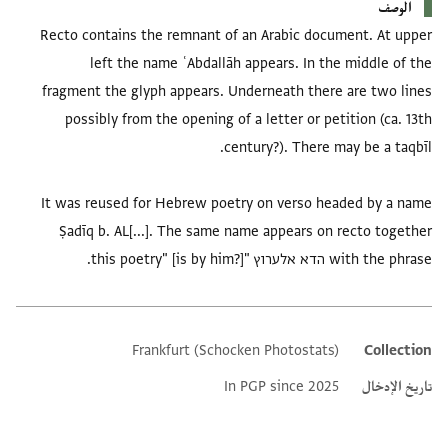
الوصف
Recto contains the remnant of an Arabic document. At upper
left the name ʿAbdallāh appears. In the middle of the
fragment the glyph appears. Underneath there are two lines
possibly from the opening of a letter or petition (ca. 13th
It was reused for Hebrew poetry on verso headed by a name
Ṣadīq b. AL[...]. The same name appears on recto together
with the phrase הדא אלערוץ "this poetry" [is by him?].
Frankfurt (Schocken Photostats)
Collection
Additional metadata
تاريخ الإدخال
In PGP since 2025