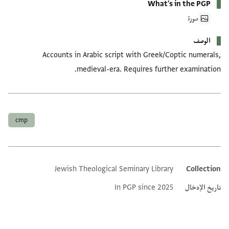
What's in the PGP
صورة
الوصف
Accounts in Arabic script with Greek/Coptic numerals,
medieval-era. Requires further examination.
العلامات
cmp
Jewish Theological Seminary Library
Collection
Additional metadata
تاريخ الإدخال
In PGP since 2025