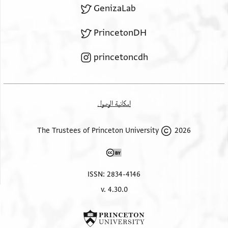
GenizaLab
PrincetonDH
princetoncdh
إمكانية الوصول
2026 The Trustees of Princeton University
ISSN: 2834-4146
v. 4.30.0