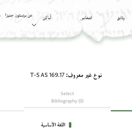
عن برنستون جنيزا
وثائق
اشخاص
أَماكِن
ك
نوع غير معروف: T-S AS 169.17
نوع غير معروف
T-S AS 169.17
Select
Bibliography (0)
اللغة الأساسية