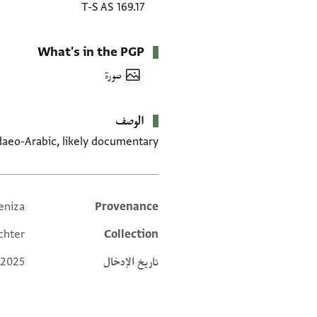
T-S AS 169.17
What's in the PGP
صورة
الوصف
daeo-Arabic, likely documentary.
eniza
Provenance
Additional metadata
chter
Collection
تاريخ الإدخال
 2025