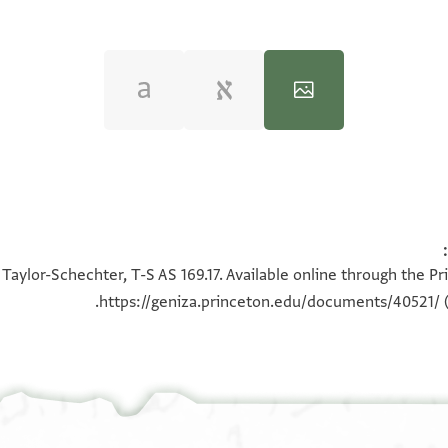
100%
100%
Taylor-Schechter, T-S AS 169.17. Available online through the P
https://geniza.princeton.edu/documents/40521/
(