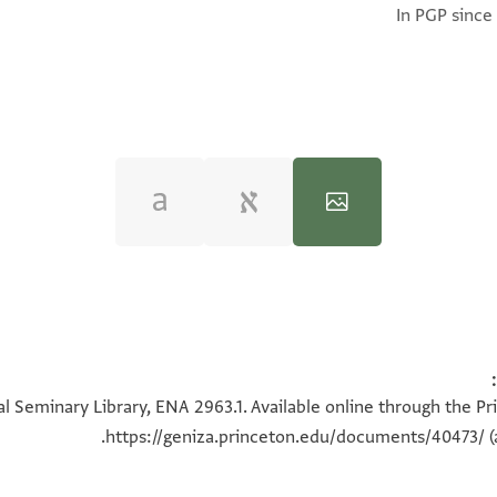
In PGP since
100%
100%
l Seminary Library, ENA 2963.1. Available online through the Pr
https://geniza.princeton.edu/documents/40473/
(