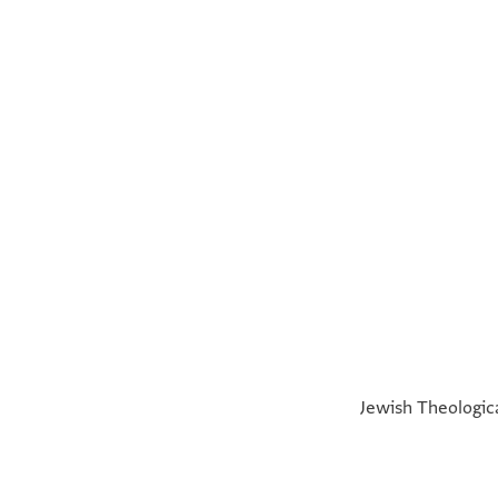
°
°
Jewish Theologica