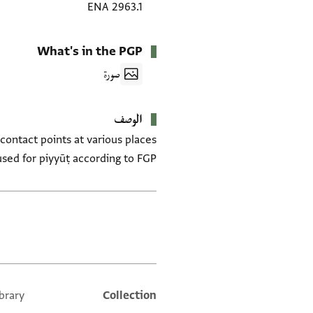
ENA 2963.1
What's in the PGP
صورة
الوصف
 contact points at various places
sed for piyyūṭ according to FGP.
العلامات
brary
Collection
Additional metadata