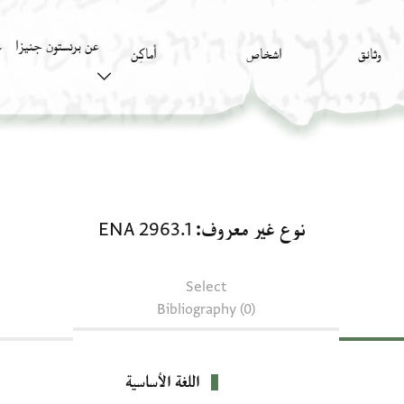
عن برنستون جنيزا
وثائق
اشخاص
أَماكِن
ك
نوع غير معروف: ENA 2963.1
نوع غير معروف
ENA 2963.1
Select
Bibliography (0)
اللغة الأساسية