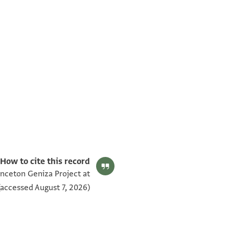
ENA 2170.37 verso
ENA 2170.37 recto
بيان أذونات الصورة
How to cite this record:
inceton Geniza Project at
accessed August 7, 2026).