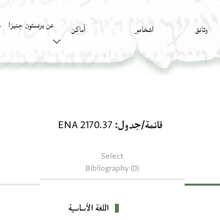
عن برنستون جنيزا
وثائق
اشخاص
أَماكِن
ك
قائمة/جدول: ENA 2170.37
قائمة/جدول
ENA 2170.37
Select
Bibliography (0)
اللغة الأساسية