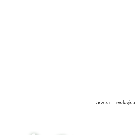
°
°
Jewish Theological