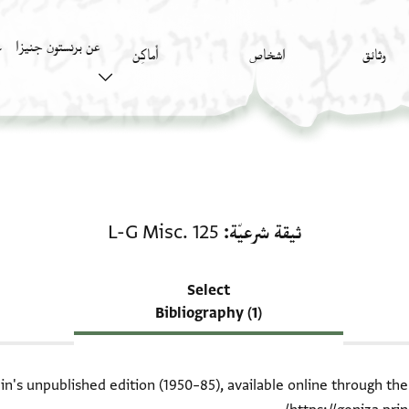
عن برنستون جنيزا
وثائق
اشخاص
أَماكِن
ك
منحة في ثيقة شرعيّة: L-G Misc. 125
ثيقة شرعيّة
L-G Misc. 125
Select
Bibliography (1)
ein's unpublished edition (1950–85), available online through th