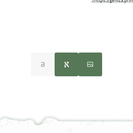
.
https://geniza.pr
L-G Misc. 125 1v
100%