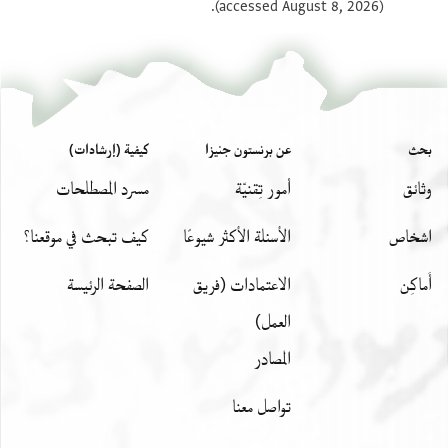
(accessed August 8, 2026).
بحث
عن برنستون جنيزا
كيفية (إرشادات)
وثائق
أمور تِقنيّة
مسرد المصطلحات
اشخاص
الأسئلة الأكثر شيوعًا
كيف تبحث في موقعنا؟
أَماكِن
الاعتمادات (فريق
الصفحة الرئيسة
العمل)
المصادر
تواصل معنا