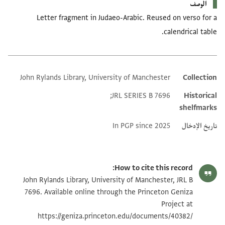
الوصف
Letter fragment in Judaeo-Arabic. Reused on verso for a
calendrical table.
John Rylands Library, University of Manchester
Collection
Additional metadata
JRL SERIES B 7696;
Historical
shelfmarks
تاريخ الإدخال
In PGP since 2025
How to cite this record:
John Rylands Library, University of Manchester, JRL B
7696. Available online through the Princeton Geniza
Project at
https://geniza.princeton.edu/documents/40382/