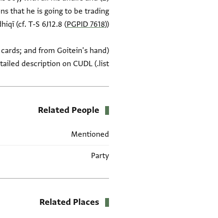
ns that he is going to be trading
qī (cf. T-S 6J12.8 (
PGPID 7618
x cards; and from Goitein's hand
list.) See also detailed description on CUDL.
Related People
Mentioned
Party
Related Places