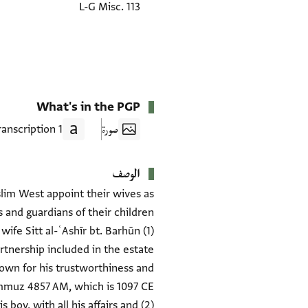
L-G Misc. 113
What's in the PGP
صورة
1 Transcription
الوصف
slim West appoint their wives as
s wife Sitt al-ʿAshīr bt. Barhūn
artnership included in the estate
own for his trustworthiness and
s boy, with all his affairs and