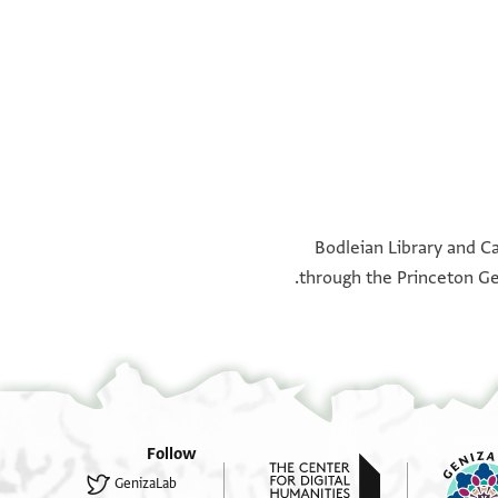
verso
f. 113
°
°
Bodleian Library and Ca
through the Princeton Ge
אם
Follow
GenizaLab