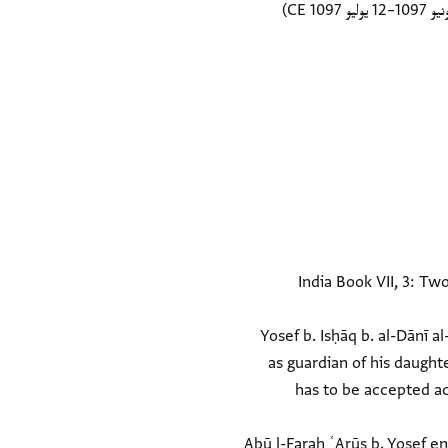
India Book VII, 3: T
(1) Yosef b. Isḥāq b. al-Dān
as guardian of his daught
has to be accepted ac
(2) Abū l-Faraḥ ʿArūs b. Yosef 