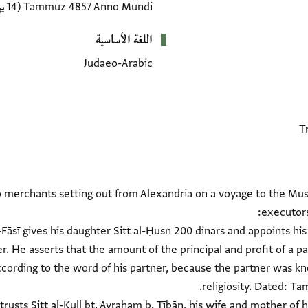
Tammuz 4857 Anno Mundi
(14 يونيو 1097–12 يوليو 1097 CE)
اللغة الأساسية
Judaeo-Arabic
wo merchants setting out from Alexandria on a voyage to the Mu
ī al-Fāsī gives his daughter Sitt al-Ḥusn 200 dinars and appoints hi
er. He asserts that the amount of the principal and profit of a p
cording to the word of his partner, because the partner was kn
entrusts Sitt al-Kull bt. Avraham b. Ṭībān, his wife and mother of hi