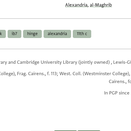
Alexandria
,
al-Maghrib
k
ib7
hinge
alexandria
11th c
rary and Cambridge University Library (jointly owned) , Lewis-G
llege), Frag. Cairens., f. 113; West. Coll. (Westminster College),
Cairens., fo
In PGP since