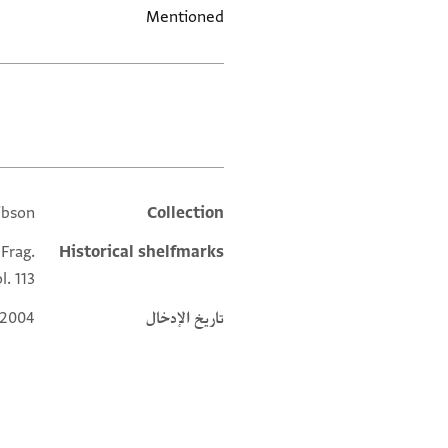
Mentioned
العلامات
ibson
Collection
Additional metadata
 Frag.
Historical shelfmarks
l. 113
تاريخ الإدخال
 2004