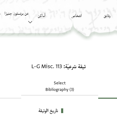
عن برنستون جنيزا
وثائق
اشخاص
أَماكِن
ك
ثيقة شرعيّة: L-G Misc. 113
ثيقة شرعيّة
L-G Misc. 113
Select
Bibliography (3)
تاريخ الوثيقة