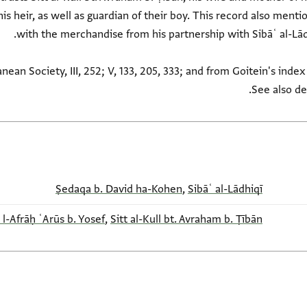
s heir, as well as guardian of their boy. This record also mentio
with the merchandise from his partnership with Sibāʿ al-Lādhi
nean Society, III, 252; V, 133, 205, 333; and from Goitein's inde
Ṣedaqa b. David ha-Kohen
,
Sibāʿ al-Lādhiqī
l-Afrāḥ ʿArūs b. Yosef
,
Sitt al-Kull bt. Avraham b. Ṭībān