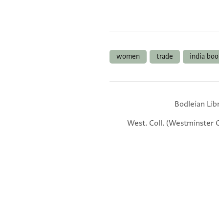
women
trade
india boo
Bodleian Lib
West. Coll. (Westminster Co