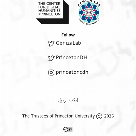
Follow
GenizaLab
PrincetonDH
princetoncdh
إمكانية الوصول
2026 The Trustees of Princeton University