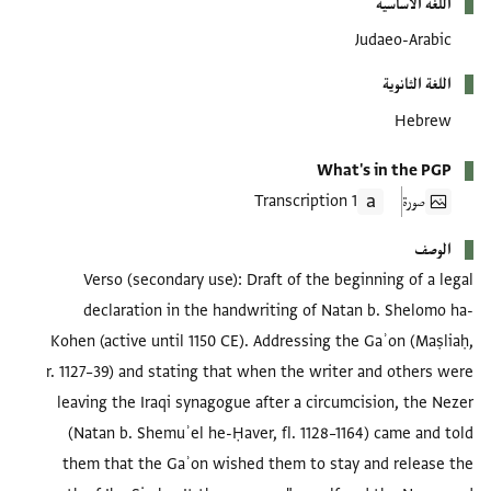
اللغة الأساسية
Judaeo-Arabic
اللغة الثانوية
Hebrew
What's in the PGP
صورة
1 Transcription
الوصف
Verso (secondary use): Draft of the beginning of a legal
declaration in the handwriting of Natan b. Shelomo ha-
Kohen (active until 1150 CE). Addressing the Gaʾon (Maṣliaḥ,
r. 1127–39) and stating that when the writer and others were
leaving the Iraqi synagogue after a circumcision, the Nezer
(Natan b. Shemuʾel he-Ḥaver, fl. 1128–1164) came and told
them that the Gaʾon wished them to stay and release the