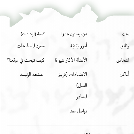
קד (!) אלי סידנא באן תגלסו תפתו בן סמחה פי ימינה וכנא
אנא ור
אברהם בן נסים ומולאי אלנזר
بحث
عن برنستون جنيزا
كيفية (إرشادات)
وثائق
أمور تِقنيّة
مسرد المصطلحات
اشخاص
الأسئلة الأكثر شيوعًا
كيف تبحث في موقعنا؟
أَماكِن
الاعتمادات (فريق
الصفحة الرئيسة
العمل)
المصادر
تواصل معنا