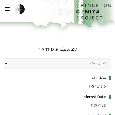
لصفحة الرئيسية
خطي إلى المحتوى الرئيسي
تفعيل الوضع المظلم
فتح 
ثيقة شرعيّة: T-S 13J18.6
ثيقة شرعيّة
T-S 13J18.6
بيانات التعريف
علامة الرف
T-S 13J18.6
Inferred Date
1128–1139