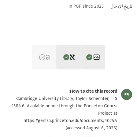
تاريخ الإدخال
In PGP since 2025
Editor: Goitein, S. D.
T-S 13J18.6 1v
تكبير و تدوير
S. D. Goitein's unpublished edition (1950–85).
How to cite this record:
למא כאן קד חצרנא נחן כדם חצרה סיידנא הגאון ירום
T-S 13J18.6 1r
تكبير و تدوير
Cambridge University Library, Taylor-Schechter, T-S
הודה
13J18.6. Available online through the Princeton Geniza
Project at
פי כניסה אלעראקיין ללמילה פקצינא אלמצוה ועזמנא עלי
بيان أذونات الصورة
https://geniza.princeton.edu/documents/40257/
אלאנצראף תקדם אלינא רבנ נתן החבר נזר הח נט רחמ
(accessed August 6, 2026).
קאל קד