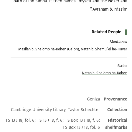
oath of Ibn Simḥa. It then names "myself and the Nezer and
Avraham b. Nissim."
Related People
Mentioned
Maṣlīaḥ b. Shelomo ha-Kohen (Gaʾon)
,
Natan b. Shemuʾel he-Ḥaver
Scribe
Natan b. Shelomo ha-Kohen
Geniza
Provenance
Additional metadata
Cambridge University Library, Taylor-Schechter
Collection
TS 13 J 18, fol. 6; TS 13 J 18, f. 6; TS Box 13 J 18, f. 6;
Historical
TS Box 13 J 18, fol. 6
shelfmarks