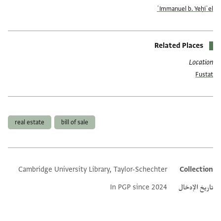
ʿImmanuel b. Yeḥiʾel
Related Places
Location
Fustat
العلامات
real estate
bill of sale
Cambridge University Library, Taylor-Schechter
Collection
Additional metadata
تاريخ الإدخال
In PGP since 2024