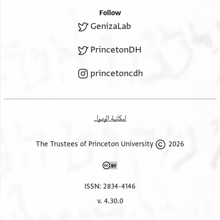
Follow
GenizaLab
PrincetonDH
princetoncdh
إمكانية الوصول
2026 The Trustees of Princeton University
ISSN: 2834-4146
v. 4.30.0