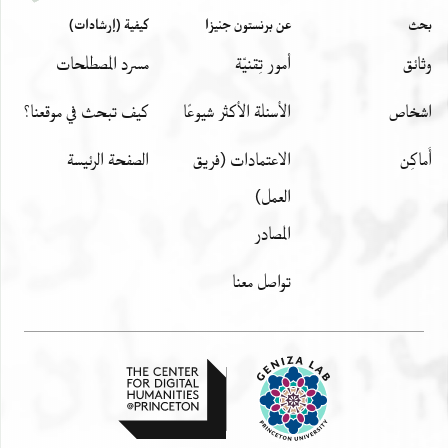
بحث
عن برنستون جنيزا
كيفية (إرشادات)
وثائق
أمور تِقنيّة
مسرد المصطلحات
اشخاص
الأسئلة الأكثر شيوعًا
كيف تبحث في موقعنا؟
أَماكِن
الاعتمادات (فريق
الصفحة الرئيسة
العمل)
المصادر
تواصل معنا