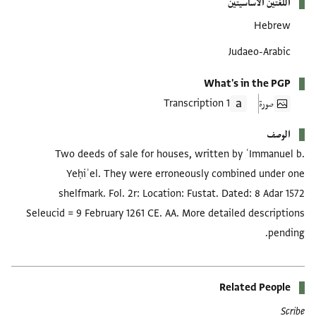
اللغتين الأساسيتين
Hebrew
Judaeo-Arabic
What's in the PGP
صورة
1 Transcription
الوصف
Two deeds of sale for houses, written by ʿImmanuel b.
Yeḥiʾel. They were erroneously combined under one
shelfmark. Fol. 2r: Location: Fustat. Dated: 8 Adar 1572
Seleucid = 9 February 1261 CE. AA. More detailed descriptions
pending.
Related People
Scribe