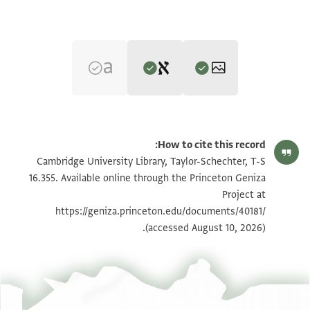
Editor: Ashtor, Eliyahu
T-S 16.355 1r
تكبير و تدوير
Eliyahu Ashtor,
History of the Jews in Egypt and Syria under the
How to cite this record:
Rule of the Mamlūks‎
(in Hebrew) (Mossad Harav Kook, 1970), vol.
T-S 16.355 1v
تكبير و تدوير
Cambridge University Library, Taylor-Schechter, T-S
3.
16.355. Available online through the Princeton Geniza
T-S 16.355 2r
تكبير و تدوير
Project at
https://geniza.princeton.edu/documents/40181/
T-S 16.355 2v
تكبير و تدوير
(accessed August 10, 2026).
بيان أذونات الصورة