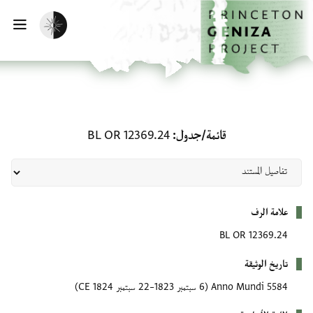
الصفحة الرئيسية
تخطي إلى المحتوى الرئيسي
تفعيل الوضع المظلم
فتح
قائمة/جدول: BL OR 12369.24
قائمة/جدول
BL OR 12369.24
بيانات التعريف
علامة الرف
BL OR 12369.24
تاريخ الوثيقة
5584 Anno Mundi
(6 سبتمبر 1823–22 سبتمبر 1824 CE)