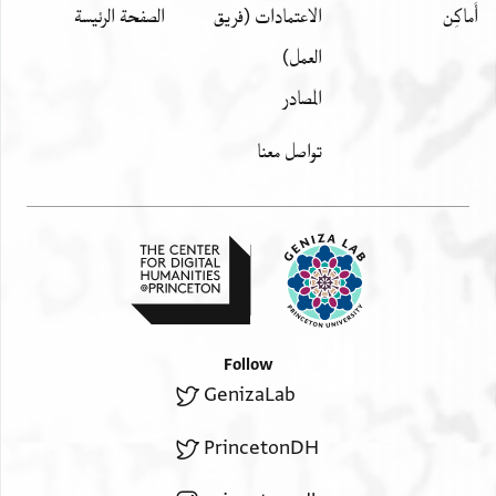
أَماكِن
الاعتمادات (فريق
الصفحة الرئيسة
العمل)
المصادر
تواصل معنا
Follow
GenizaLab
PrincetonDH