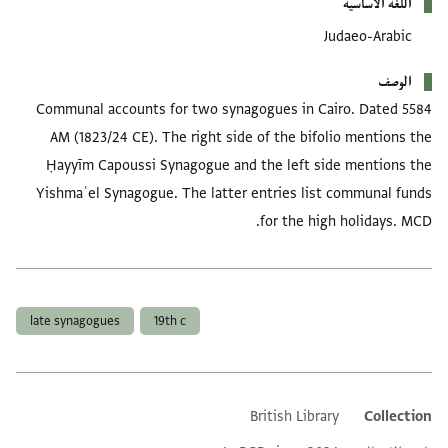
اللغة الأساسية
Judaeo-Arabic
الوصف
Communal accounts for two synagogues in Cairo. Dated 5584
AM (1823/24 CE). The right side of the bifolio mentions the
Ḥayyīm Capoussi Synagogue and the left side mentions the
Yishmaʿel Synagogue. The latter entries list communal funds
for the high holidays. MCD.
العلامات
late synagogues
19th c
British Library
Collection
Additional metadata