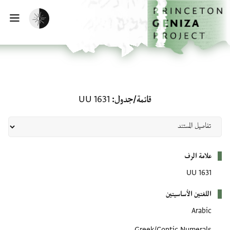
الصفحة الرئيسية
تخطي إلى المحتوى الرئيسي
تفعيل الوضع المظلم
فتح
قائمة/جدول: UU 1631
قائمة/جدول
UU 1631
بيانات التعريف
علامة الرف
UU 1631
اللغتين الأساسيتين
Arabic
Greek/Coptic Numerals