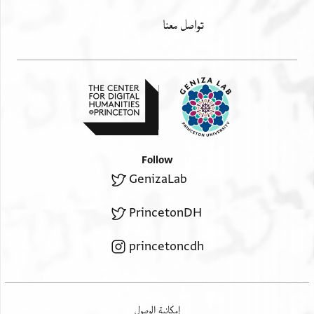
تواصل معنا
Follow
GenizaLab
PrincetonDH
princetoncdh
إمكانية الوصول