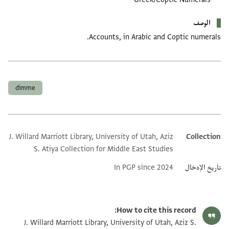
الوصف
Accounts, in Arabic and Coptic numerals.
العلامات
dimme
J. Willard Marriott Library, University of Utah, Aziz
Collection
Additional metadata
S. Atiya Collection for Middle East Studies
تاريخ الإدخال
In PGP since 2024
How to cite this record:
J. Willard Marriott Library, University of Utah, Aziz S.