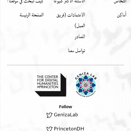
اشخاص
الأسئلة الأكثر شيوعًا
كيف تبحث في موقعنا؟
أَماكِن
الاعتمادات (فريق
الصفحة الرئيسة
العمل)
المصادر
تواصل معنا
Follow
GenizaLab
PrincetonDH