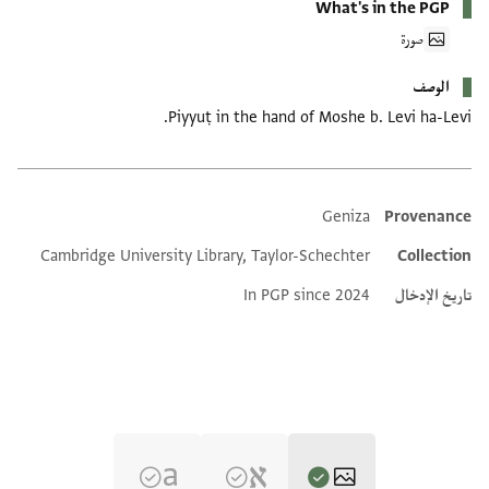
What's in the PGP
صورة
الوصف
Piyyuṭ in the hand of Moshe b. Levi ha-Levi.
Geniza
Provenance
Additional metadata
Cambridge University Library, Taylor-Schechter
Collection
تاريخ الإدخال
In PGP since 2024