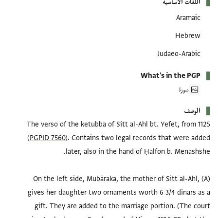
اللغات الأساسية
Aramaic
Hebrew
Judaeo-Arabic
What's in the PGP
صورة
الوصف
The verso of the ketubba of Sitt al-Ahl bt. Yefet, from 1125
(
PGPID 7560
). Contains two legal records that were added
(A) On the left side, Mubāraka, the mother of Sitt al-Ahl,
gives her daughter two ornaments worth 6 3/4 dinars as a
gift. They are added to the marriage portion. (The court