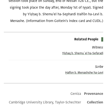
session took place on Sunday, end of Nissan 1126 CE., but the
signing took place the day after, Monday 1st of Iyyar). Signed
by Yiṣḥaq b. Shemu'el ha-Sephardi Ḥalfōn ha-Levi b.
Menashe. (Information from Goitein's index card and CUDL.)
Related People
Witness
Yiṣḥaq b. Shemuʾel ha-Sefaradi
Scribe
Ḥalfon b. Menashshe ha-Levi
Geniza
Provenance
Additional metadata
Cambridge University Library, Taylor-Schechter
Collection