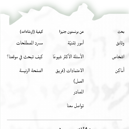
بيان أذونات الصورة
عرض :
T-S 20.62
+
T-S 24.15
بحث
عن برنستون جنيزا
كيفية (إرشادات)
وثائق
أمور تِقنيّة
مسرد المصطلحات
اشخاص
الأسئلة الأكثر شيوعًا
كيف تبحث في موقعنا؟
أَماكِن
الاعتمادات (فريق
الصفحة الرئيسة
العمل)
المصادر
تواصل معنا