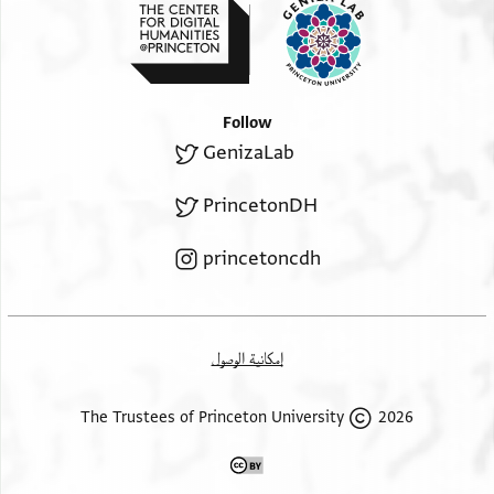
Follow
GenizaLab
PrincetonDH
princetoncdh
إمكانية الوصول
2026 The Trustees of Princeton University