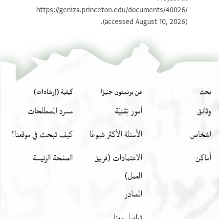
بيان أذونات الصورة
https://geniza.princeton.edu/documents/40026/
(accessed August 10, 2026).
بحث
عن برنستون جنيزا
كيفية (إرشادات)
وثائق
أمور تِقنيّة
مسرد المصطلحات
اشخاص
الأسئلة الأكثر شيوعًا
كيف تبحث في موقعنا؟
أَماكِن
الاعتمادات (فريق
الصفحة الرئيسة
العمل)
المصادر
تواصل معنا