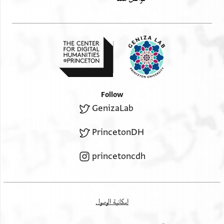
Follow
GenizaLab
PrincetonDH
princetoncdh
إمكانية الوصول