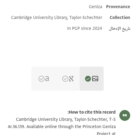
Geniza
Provenance
Additional metadata
Cambridge University Library, Taylor-Schechter
Collection
تاريخ الإدخال
In PGP since 2024
T-S Ar.36.139 1r
تكبير و تدوير
How to cite this record:
T-S Ar.36.139 1v
تكبير و تدوير
Cambridge University Library, Taylor-Schechter, T-S
Ar.36.139. Available online through the Princeton Geniza
Project at