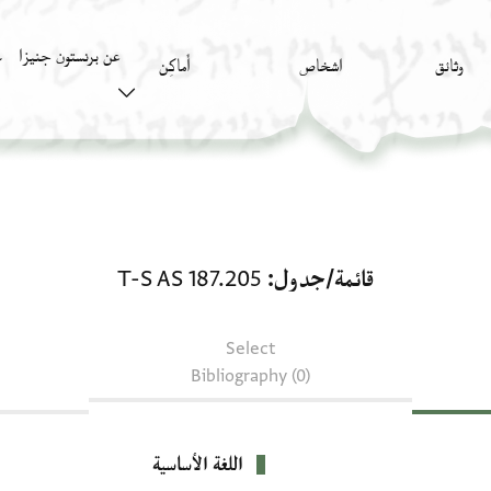
عن برنستون جنيزا
وثائق
اشخاص
أَماكِن
ك
قائمة/جدول: T-S AS 187.205
قائمة/جدول
T-S AS 187.205
Select
Bibliography (0)
اللغة الأساسية