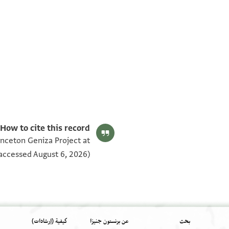
T-S AS 187.205 1v
T-S AS 187.205 1r
بيان أذونات الصورة
How to cite this record:
inceton Geniza Project at
accessed August 6, 2026).
بحث
عن برنستون جنيزا
كيفية (إرشادات)