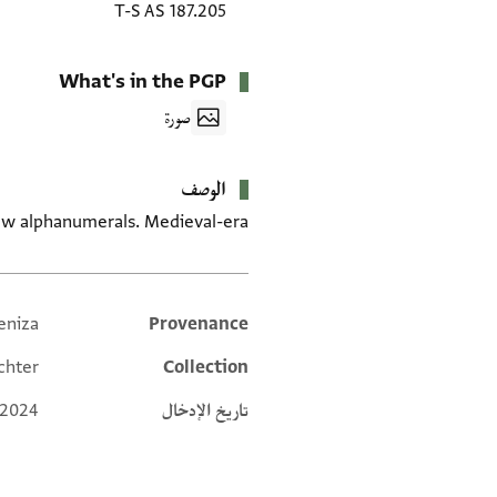
T-S AS 187.205
What's in the PGP
صورة
الوصف
ew alphanumerals. Medieval-era.
eniza
Provenance
Additional metadata
chter
Collection
تاريخ الإدخال
 2024