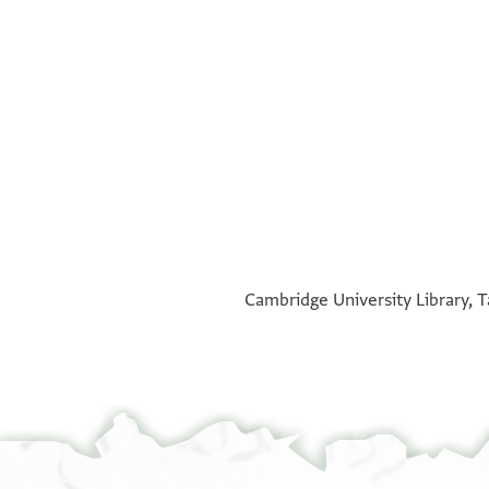
°
°
Cambridge University Library, T