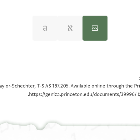
100%
100%
aylor-Schechter, T-S AS 187.205. Available online through the Pr
https://geniza.princeton.edu/documents/39996/
(