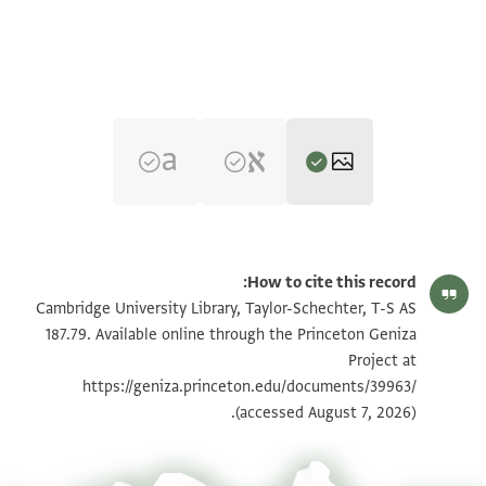
T-S AS 187.79 1r
تكبير و تدوير
How to cite this record:
T-S AS 187.79 1v
تكبير و تدوير
Cambridge University Library, Taylor-Schechter, T-S AS
187.79. Available online through the Princeton Geniza
Project at
بيان أذونات الصورة
https://geniza.princeton.edu/documents/39963/
(accessed August 7, 2026).