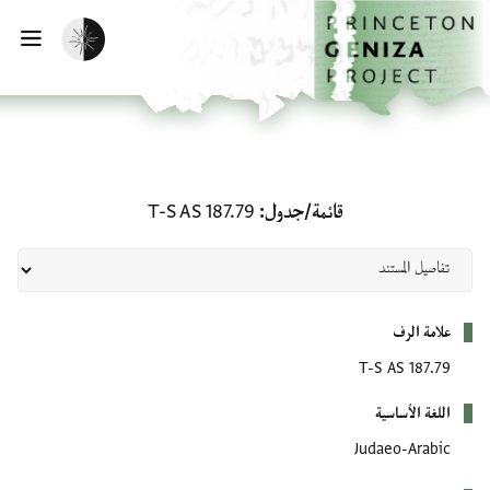
لصفحة الرئيسية
خطي إلى المحتوى الرئيسي
تفعيل الوضع المظلم
فتح 
قائمة/جدول: T-S AS 187.79
قائمة/جدول
T-S AS 187.79
بيانات التعريف
علامة الرف
T-S AS 187.79
اللغة الأساسية
Judaeo-Arabic