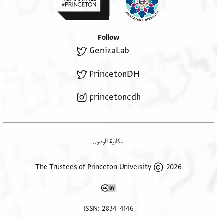
Follow
GenizaLab
PrincetonDH
princetoncdh
إمكانية الوصول
2026 The Trustees of Princeton University
ISSN: 2834-4146