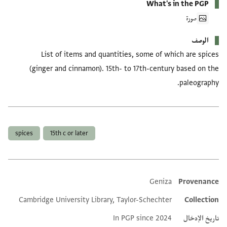
What's in the PGP
صورة
الوصف
List of items and quantities, some of which are spices
(ginger and cinnamon). 15th- to 17th-century based on the
paleography.
العلامات
spices
15th c or later
Geniza
Provenance
Additional metadata
Cambridge University Library, Taylor-Schechter
Collection
تاريخ الإدخال
In PGP since 2024