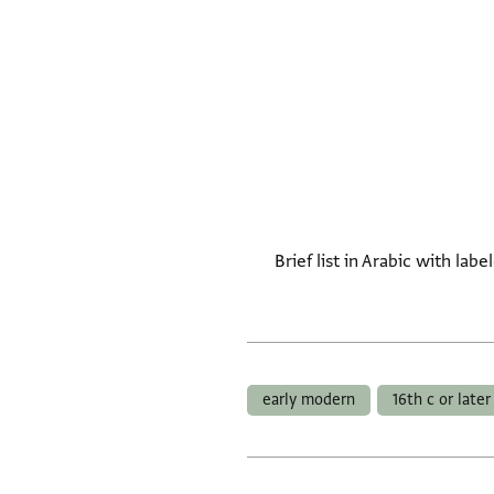
Brief list in Arabic with la
early modern
16th c or later