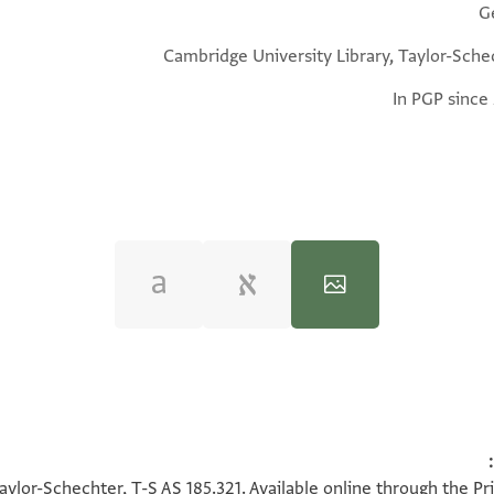
G
Cambridge University Library, Taylor-Sche
In PGP since
100%
100%
aylor-Schechter, T-S AS 185.321. Available online through the Pr