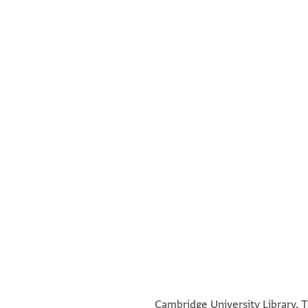
°
°
Cambridge University Library, T