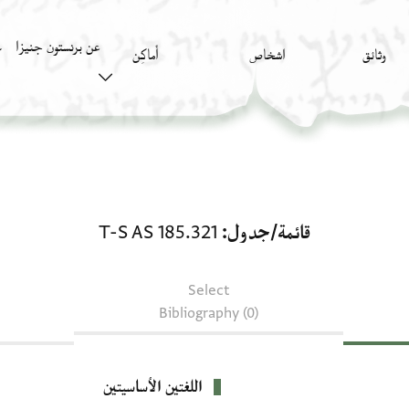
عن برنستون جنيزا
وثائق
اشخاص
أَماكِن
ك
قائمة/جدول: T-S AS 185.321
قائمة/جدول
T-S AS 185.321
Select
Bibliography (0)
اللغتين الأساسيتين