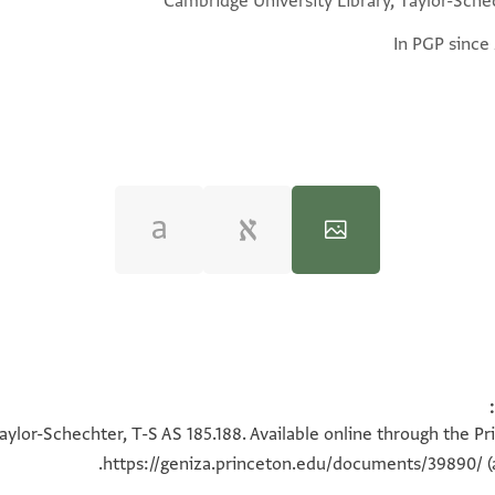
Cambridge University Library, Taylor-Sche
In PGP since
100%
100%
aylor-Schechter, T-S AS 185.188. Available online through the Pr
https://geniza.princeton.edu/documents/39890/
(