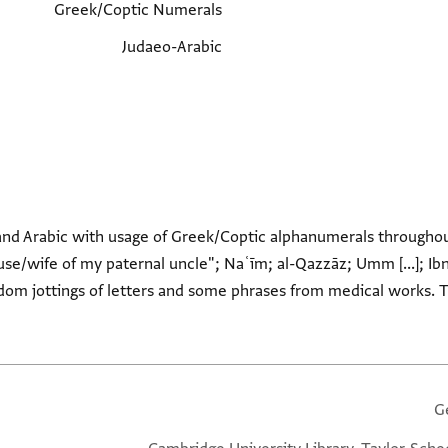
Greek/Coptic Numerals
Judaeo-Arabic
and Arabic with usage of Greek/Coptic alphanumerals througho
house/wife of my paternal uncle"; Naʿīm; al-Qazzāz; Umm [...]; Ibn
dom jottings of letters and some phrases from medical works. Th
G