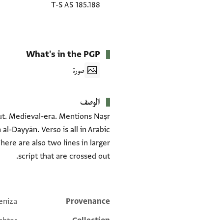
T-S AS 185.188
What's in the PGP
صورة
الوصف
ut. Medieval-era. Mentions Naṣr
 al-Dayyān. Verso is all in Arabic
ere are also two lines in larger
script that are crossed out.
eniza
Provenance
Additional metadata