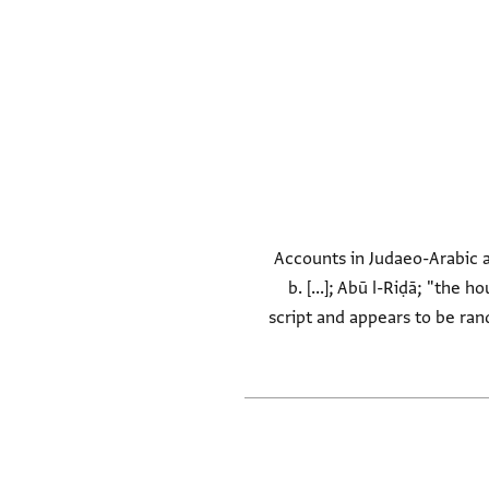
Accounts in Judaeo-Arabic 
b. [...]; Abū l-Riḍā; "the 
script and appears to be ran