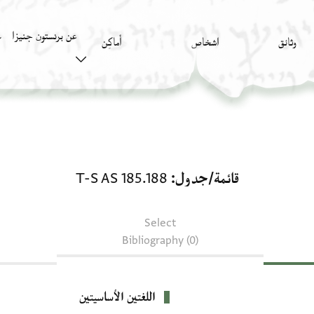
عن برنستون جنيزا
وثائق
اشخاص
أَماكِن
ك
قائمة/جدول: T-S AS 185.188
قائمة/جدول
T-S AS 185.188
Select
Bibliography (0)
اللغتين الأساسيتين